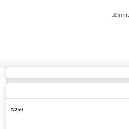
ון 35.
₪250