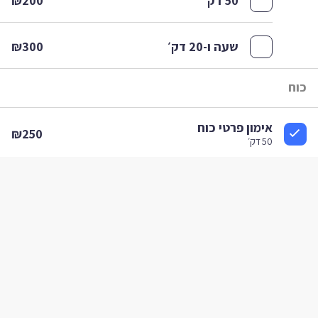
50 דק׳
₪200
שעה ו-20 דק׳
₪300
וח
אימון פרטי כוח
₪250
50 דק׳