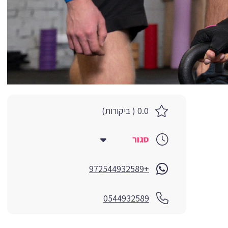
0.0 ( ביקורות)
סגור
+972544932589
0544932589