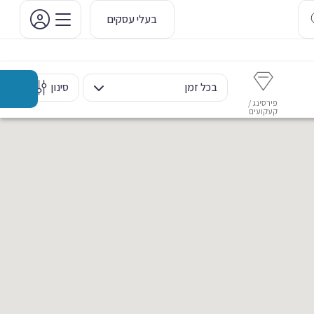
בעלי עסקים
בכל זמן
סינון
פירסינג /
איפור קבוע
איפור ערב
אסתטיקה דנטלית
מ
קעקועים