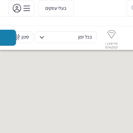
בעלי עסקים
בכל זמן
סינון
פירסינג /
איפור קבוע
איפור ערב
אסתטיקה דנטלית
מ
קעקועים