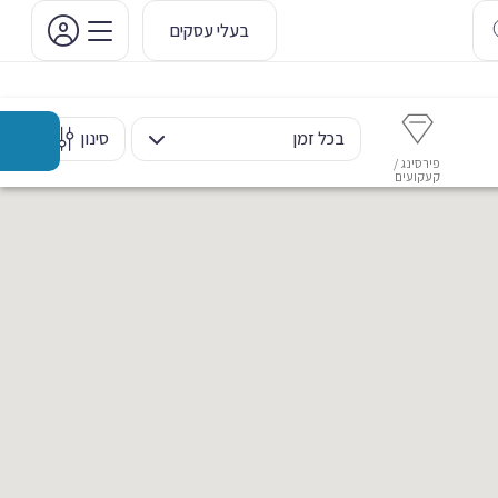
בעלי עסקים
בכל זמן
סינון
פירסינג /
איפור קבוע
איפור ערב
אסתטיקה דנטלית
מ
קעקועים