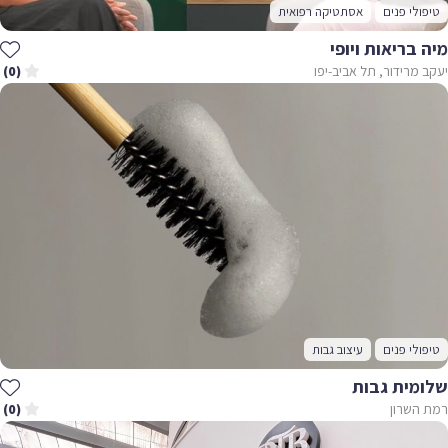
לי פנים
אסתטיקה רפואית
בריאות ויופי
מרידור, תל אביב-יפו
(0)
לי פנים
עיצוב גבות
מית גבות
השרון
(0)