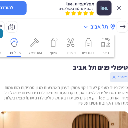
אפליקציית .lee
להורדה
הרבה יותר נוח באפליקציה
תל אביב
ביוטי
ציפורניים
מספרה
שיזוף
הסרת שיער
טיפולי פנים
אסתטי
ולי פנים תל אביב
ים
ל פנים מעניק לעור ניקוי עמוק ורענון באמצעות מגוון טכניקות מותאמות
ת. הטיפול יכול לשפר את מרקם העור ומותאם לצרכים הייחודיים של כל
אחד ואחת. ב-lee, רק אנשים שביקרו בעסק יכולים לדרג אותו! מצאו בקלות
תור הקרוב והזמינו עכשיו.