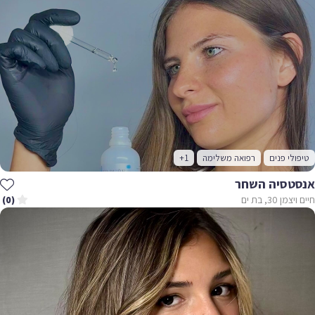
לי פנים
רפואה משלימה
+1
טסיה השחר
 30, בת ים
(0)