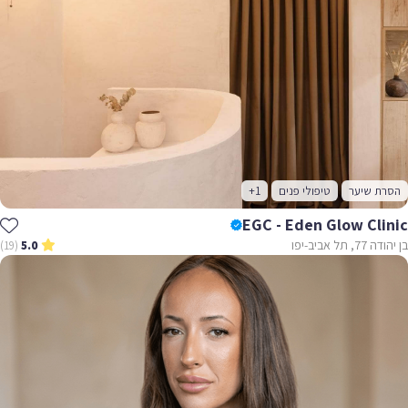
ת שיער
טיפולי פנים
+1
EGC - Eden Glow Cli
תל אביב-יפו
(19)
5.0