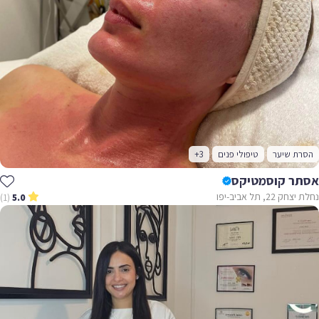
ת שיער
טיפולי פנים
+3
ר קוסמטיקס
22, תל אביב-יפו
(1)
5.0