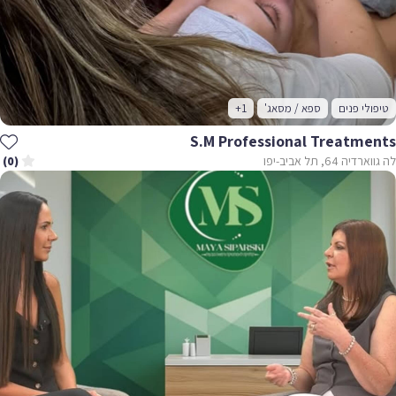
לי פנים
ספא / מסאג'
+1
S.m Professional Treatme
ה 64, תל אביב-יפו
(0)