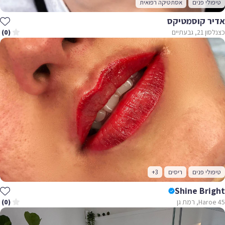
לי פנים
אסתטיקה רפואית
ר קוסמטיקס
 גבעתיים
(0)
לי פנים
ריסים
+3
Shine Bri
, רמת גן
(0)