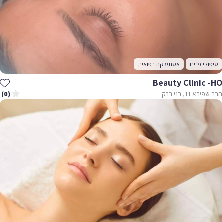
לי פנים
אסתטיקה רפואית
Beauty Clinic 
א 11, בני ברק
(0)