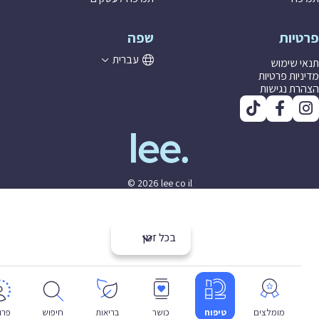
יות
שפה
עברית
 שימוש
יות פרטיות
ת נגישות
© 2026 lee co il
בכל זמן
מומלצים
טיפוח
כושר
בריאות
חיפוש
פרופיל