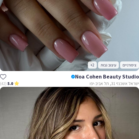
רניים
עיצוב גבות
+2
Noa Cohen Beauty Stu
נזי 31, תל אביב-יפו
(42)
5.0