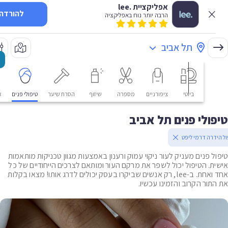
אפליקציית .lee
להורדה
הרבה יותר נוח באפליקציה
תל אביב
ביוטי
ציפורניים
מספרה
שיזוף
הסרת שיער
טיפולי פנים
אסתטי
ולי פנים תל אביב
דרה דרמי ליפט
ל פנים מעניק לעור ניקוי עמוק ורענון באמצעות מגוון טכניקות מותאמות
ת. הטיפול יכול לשפר את מרקם העור ומותאם לצרכים הייחודיים של כל
אחד ואחת. ב-lee, רק אנשים שביקרו בעסק יכולים לדרג אותו! מצאו בקלות
תור הקרוב והזמינו עכשיו.