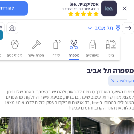
אפליקציית .lee
להורדה
הרבה יותר נוח באפליקציה
תל אביב
ביוטי
ציפורניים
מספרה
שיזוף
הסרת שיער
טיפולי פנים
אסתטי
פרה תל אביב
לאירוע
ח השיער הוא דרך מצוינת להיראות ולהרגיש במיטבך. באתר שלנו ניתן
א מגוון שירותי עיצוב שיער, ברבריות, צביעת שיער והחלקות מהספרים
המובילים בתחום! ב-lee, רק אנשים שביקרו בעסק יכולים לדרג אותו! מצאו
ת את התור הקרוב והזמינו עכשיו!