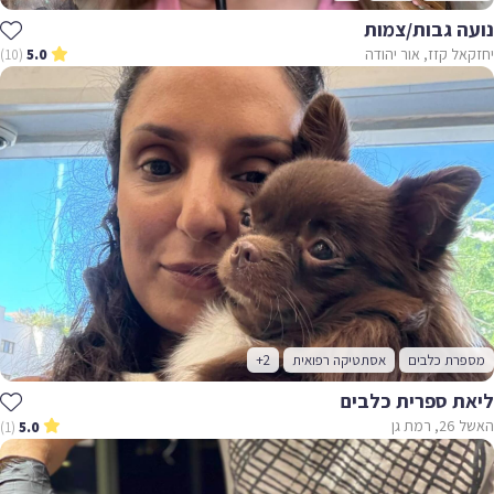
ה גבות/צמות
ל קזז, אור יהודה
(10)
5.0
רת כלבים
אסתטיקה רפואית
+2
ת ספרית כלבים
ת גן
(1)
5.0