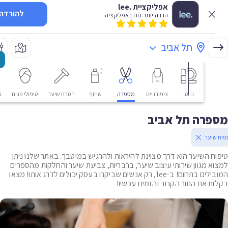
אפליקציית .lee
להורדה
הרבה יותר נוח באפליקציה
תל אביב
ביוטי
ציפורניים
מספרה
שיזוף
הסרת שיער
טיפולי פנים
אסתטי
פרה תל אביב
שיער
ח השיער הוא דרך מצוינת להיראות ולהרגיש במיטבך. באתר שלנו ניתן
א מגוון שירותי עיצוב שיער, ברבריות, צביעת שיער והחלקות מהספרים
המובילים בתחום! ב-lee, רק אנשים שביקרו בעסק יכולים לדרג אותו! מצאו
ת את התור הקרוב והזמינו עכשיו!