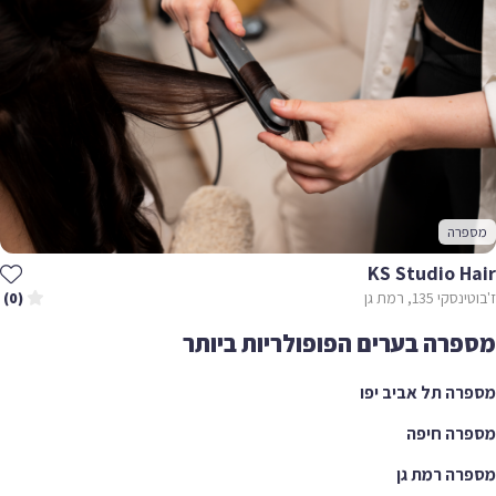
רה
KS Studio H
 135, רמת גן
(0)
רה בערים הפופולריות ביותר
ה תל אביב יפו
רה חיפה
ה רמת גן