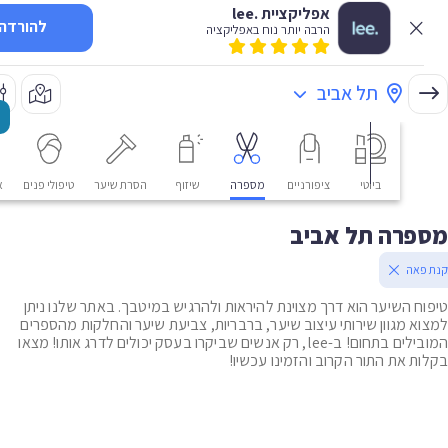
אפליקציית .lee
להורדה
הרבה יותר נוח באפליקציה
תל אביב
ביוטי
ציפורניים
מספרה
שיזוף
הסרת שיער
טיפולי פנים
אסתטי
פרה תל אביב
אה
ח השיער הוא דרך מצוינת להיראות ולהרגיש במיטבך. באתר שלנו ניתן
א מגוון שירותי עיצוב שיער, ברבריות, צביעת שיער והחלקות מהספרים
המובילים בתחום! ב-lee, רק אנשים שביקרו בעסק יכולים לדרג אותו! מצאו
ת את התור הקרוב והזמינו עכשיו!