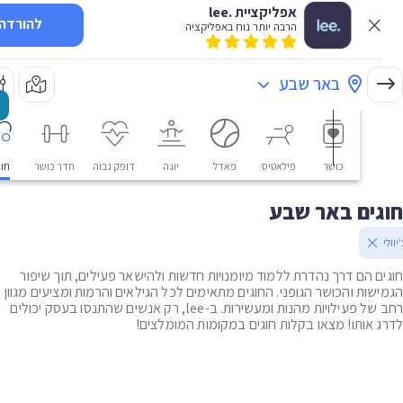
אפליקציית .lee
להורדה
הרבה יותר נוח באפליקציה
באר שבע
כושר
פילאטיס
פאדל
יוגה
דופק גבוה
חדר כושר
חוגים
ים באר שבע
ם הם דרך נהדרת ללמוד מיומנויות חדשות ולהישאר פעילים, תוך שיפור
שות והכושר הגופני. החוגים מתאימים לכל הגילאים והרמות ומציעים מגוון
רחב של פעילויות מהנות ומעשירות. ב-lee, רק אנשים שהתנסו בעסק יכולים
 אותו! מצאו בקלות חוגים במקומות המומלצים!