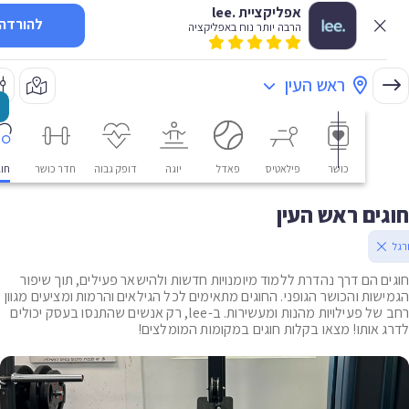
אפליקציית .lee
להורדה
הרבה יותר נוח באפליקציה
ראש העין
כושר
פילאטיס
פאדל
יוגה
דופק גבוה
חדר כושר
חוגים
ים ראש העין
ם הם דרך נהדרת ללמוד מיומנויות חדשות ולהישאר פעילים, תוך שיפור
שות והכושר הגופני. החוגים מתאימים לכל הגילאים והרמות ומציעים מגוון
רחב של פעילויות מהנות ומעשירות. ב-lee, רק אנשים שהתנסו בעסק יכולים
 אותו! מצאו בקלות חוגים במקומות המומלצים!