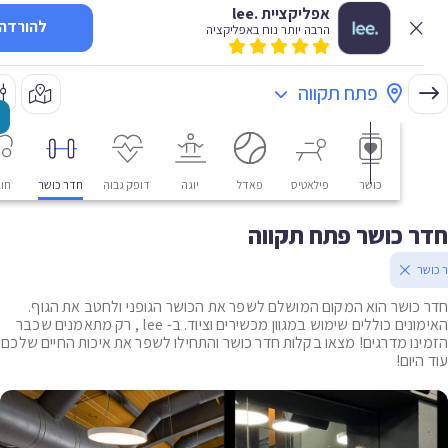
אפליקציית .lee
להורדה
הרבה יותר נוח באפליקציה
פתח תקווה
כושר
פילאטיס
פאדל
יוגה
דופק גבוה
חדר כושר
חוגים
 כושר פתח תקווה
ר
כושר הוא המקום המושלם לשפר את הכושר הגופני ולחטב את הגוף.
האימונים כוללים שימוש במגוון מכשירים וציוד. ב- lee , רק מתאמנים שכבר
נו מדרגים! מצאו בקלות חדר כושר והתחילו לשפר את איכות החיים שלכם
יום!