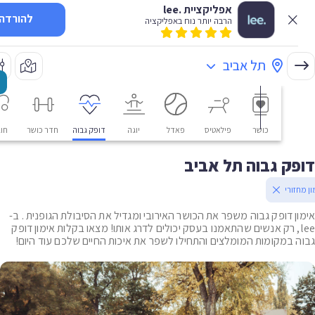
אפליקציית .lee
להורדה
הרבה יותר נוח באפליקציה
תל אביב
כושר
פילאטיס
פאדל
יוגה
דופק גבוה
חדר כושר
חוגים
ק גבוה תל אביב
זורי
ן דופק גבוה משפר את הכושר האירובי ומגדיל את הסיבולת הגופנית . ב-
le, רק אנשים שהתאמנו בעסק יכולים לדרג אותו! מצאו בקלות אימון דופק
 במקומות המומלצים והתחילו לשפר את איכות החיים שלכם עוד היום!