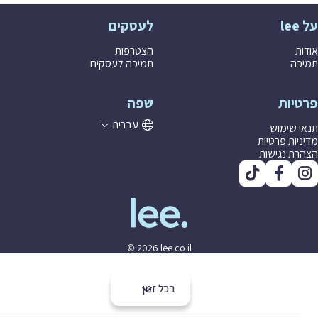
לעסקים
ת
הצטרפות
ה
תמיכה לעסקים
יות
שפה
עברית
 שימוש
יות פרטיות
ת נגישות
© 2026 lee co il
בכל זמן