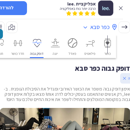
אפליקציית .lee
להורדה
הרבה יותר נוח באפליקציה
כפר סבא
כושר
פילאטיס
פאדל
יוגה
דופק גבוה
חדר כושר
חוגים
ק גבוה כפר סבא
ן דופק גבוה משפר את הכושר האירובי ומגדיל את הסיבולת הגופנית . ב-
le, רק אנשים שהתאמנו בעסק יכולים לדרג אותו! מצאו בקלות אימון דופק
 במקומות המומלצים והתחילו לשפר את איכות החיים שלכם עוד היום!