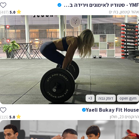
YMF - סטודיו לאימונים וירידה במשקל
קינמון, בת ים
(487)
5.0
open 
דופק גבוה
+3
Yaeli Bukay Fit Ho
2, חולון
(115)
5.0