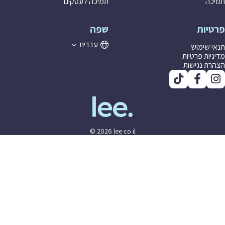
ה
תמיכה לעסקים
יות
שפה
עברית
 שימוש
יות פרטיות
ת נגישות
© 2026 lee co il