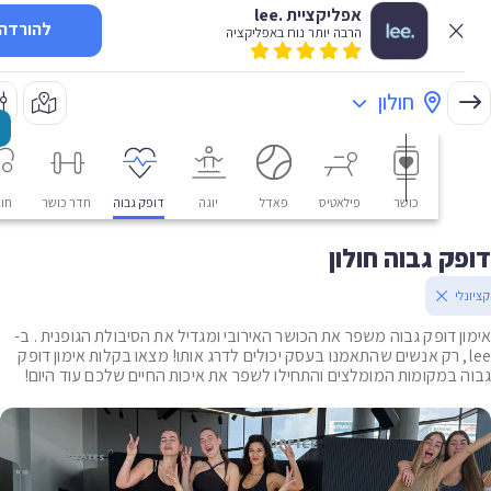
אפליקציית .lee
להורדה
הרבה יותר נוח באפליקציה
חולון
כושר
פילאטיס
פאדל
יוגה
דופק גבוה
חדר כושר
חוגים
ק גבוה חולון
י
ן דופק גבוה משפר את הכושר האירובי ומגדיל את הסיבולת הגופנית . ב-
le, רק אנשים שהתאמנו בעסק יכולים לדרג אותו! מצאו בקלות אימון דופק
 במקומות המומלצים והתחילו לשפר את איכות החיים שלכם עוד היום!