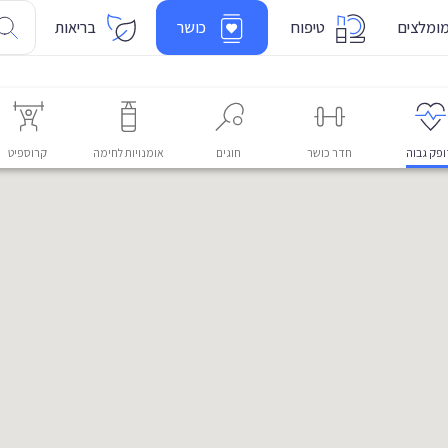
ומלצים
טיפוח
כושר
בריאות
פק גבוה
חדר כושר
חוגים
אומנויות לחימה
קרוספיט