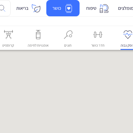
ומלצים
טיפוח
כושר
בריאות
פק גבוה
חדר כושר
חוגים
אומנויות לחימה
קרוספיט