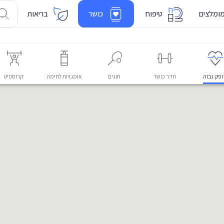
ומלצים
טיפוח
כושר
בריאות
פק גבוה
חדר כושר
חוגים
אומנויות לחימה
קרוספיט