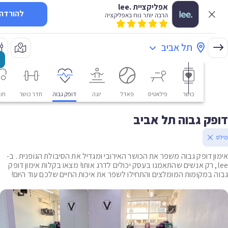
אפליקציית .lee
להורדה
הרבה יותר נוח באפליקציה
תל אביב
כושר
פילאטיס
פאדל
יוגה
דופק גבוה
חדר כושר
חוגים
ק גבוה תל אביב
ן דופק גבוה משפר את הכושר האירובי ומגדיל את הסיבולת הגופנית . ב-
le, רק אנשים שהתאמנו בעסק יכולים לדרג אותו! מצאו בקלות אימון דופק
 במקומות המומלצים והתחילו לשפר את איכות החיים שלכם עוד היום!