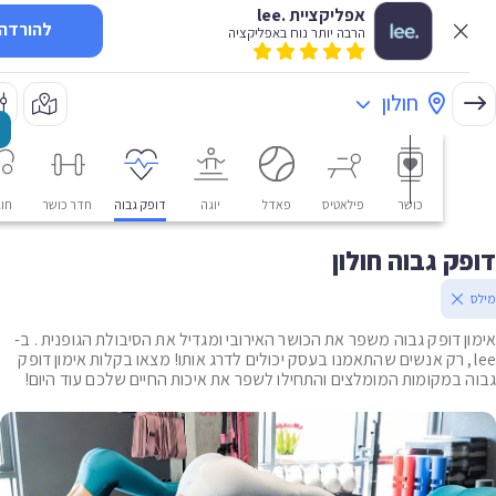
אפליקציית .lee
להורדה
הרבה יותר נוח באפליקציה
חולון
כושר
פילאטיס
פאדל
יוגה
דופק גבוה
חדר כושר
חוגים
ק גבוה חולון
ן דופק גבוה משפר את הכושר האירובי ומגדיל את הסיבולת הגופנית . ב-
le, רק אנשים שהתאמנו בעסק יכולים לדרג אותו! מצאו בקלות אימון דופק
 במקומות המומלצים והתחילו לשפר את איכות החיים שלכם עוד היום!