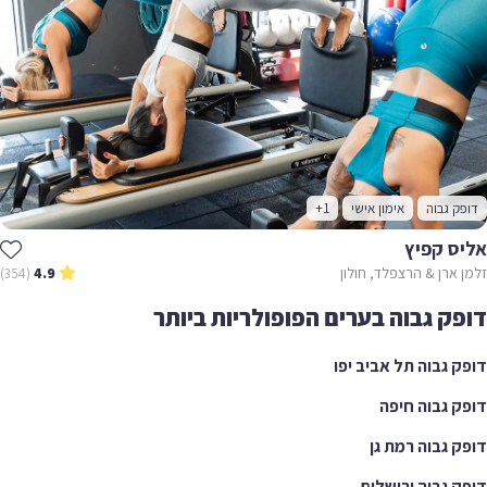
ק גבוה
אימון אישי
+1
ס קפיץ
ארן & הרצפלד, חולון
(354)
4.9
ק גבוה בערים הפופולריות ביותר
 גבוה תל אביב יפו
 גבוה חיפה
 גבוה רמת גן
 גבוה ירושלים