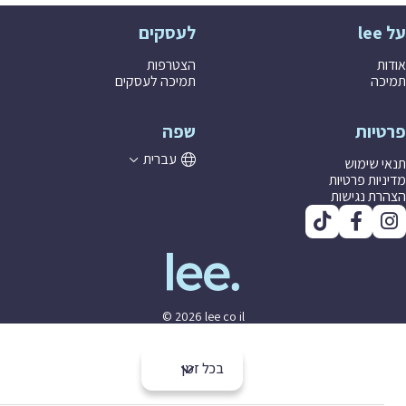
לעסקים
ת
הצטרפות
ה
תמיכה לעסקים
יות
שפה
עברית
 שימוש
יות פרטיות
ת נגישות
© 2026 lee co il
בכל זמן