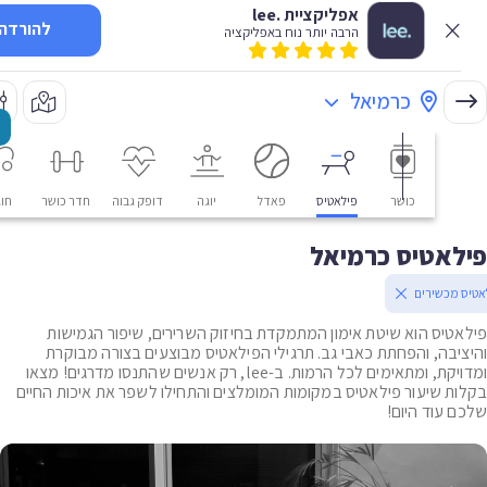
אפליקציית .lee
להורדה
הרבה יותר נוח באפליקציה
כרמיאל
כושר
פילאטיס
פאדל
יוגה
דופק גבוה
חדר כושר
חוגים
אטיס כרמיאל
מכשירים
טיס הוא שיטת אימון המתמקדת בחיזוק השרירים, שיפור הגמישות
יבה, והפחתת כאבי גב. תרגילי הפילאטיס מבוצעים בצורה מבוקרת
ומדויקת, ומתאימים לכל הרמות. ב-lee, רק אנשים שהתנסו מדרגים! מצאו
ת שיעור פילאטיס במקומות המומלצים והתחילו לשפר את איכות החיים
 עוד היום!