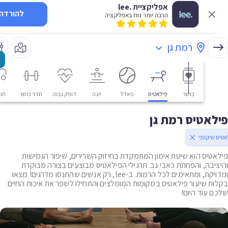
אפליקציית .lee
להורדה
הרבה יותר נוח באפליקציה
רמת גן
כושר
פילאטיס
פאדל
יוגה
דופק גבוה
חדר כושר
חוגים
אטיס רמת גן
שיקומי
טיס הוא שיטת אימון המתמקדת בחיזוק השרירים, שיפור הגמישות
יבה, והפחתת כאבי גב. תרגילי הפילאטיס מבוצעים בצורה מבוקרת
ומדויקת, ומתאימים לכל הרמות. ב-lee, רק אנשים שהתנסו מדרגים! מצאו
ת שיעור פילאטיס במקומות המומלצים והתחילו לשפר את איכות החיים
 עוד היום!