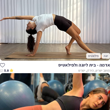
פילאטיס
ה - בית ליוגה ולפילאטיס
ישרש, הירדן, ישרש
(2)
5.0