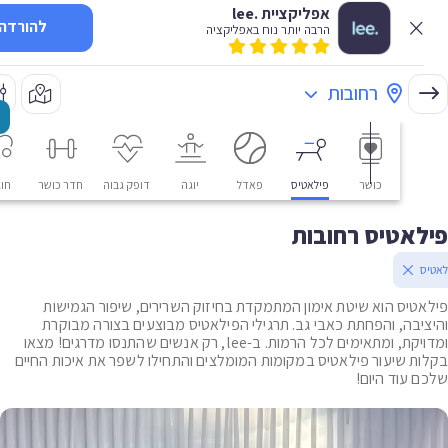
אפליקציית .lee
להורדה
הרבה יותר נוח באפליקציה
רחובות
כושר
פילאטיס
פאדל
יוגה
דופק גבוה
חדר כושר
חוגים
אטיס רחובות
טיס הוא שיטת אימון המתמקדת בחיזוק השרירים, שיפור הגמישות
יבה, והפחתת כאבי גב. תרגילי הפילאטיס מבוצעים בצורה מבוקרת
ומדויקת, ומתאימים לכל הרמות. ב-lee, רק אנשים שהתנסו מדרגים! מצאו
ת שיעור פילאטיס במקומות המומלצים והתחילו לשפר את איכות החיים
 עוד היום!