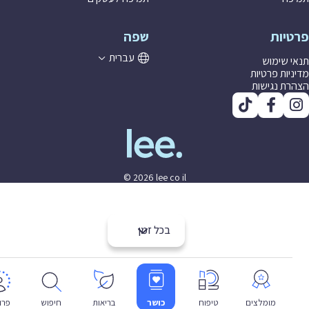
יות
שפה
עברית
 שימוש
יות פרטיות
ת נגישות
© 2026 lee co il
בכל זמן
מומלצים
טיפוח
כושר
בריאות
חיפוש
פרופיל