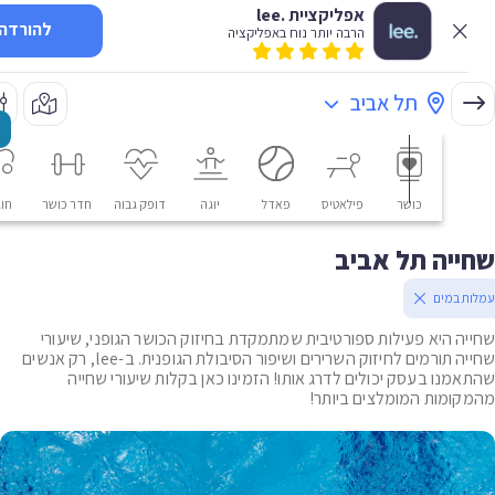
אפליקציית .lee
להורדה
הרבה יותר נוח באפליקציה
תל אביב
כושר
פילאטיס
פאדל
יוגה
דופק גבוה
חדר כושר
חוגים
יה תל אביב
 במים
ה היא פעילות ספורטיבית שמתמקדת בחיזוק הכושר הגופני, שיעורי
שחייה תורמים לחיזוק השרירים ושיפור הסיבולת הגופנית. ב-lee, רק אנשים
מנו בעסק יכולים לדרג אותו! הזמינו כאן בקלות שיעורי שחייה
ומות המומלצים ביותר!