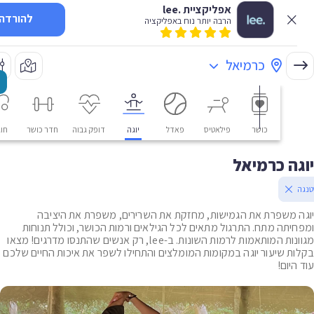
אפליקציית .lee
להורדה
הרבה יותר נוח באפליקציה
כרמיאל
כושר
פילאטיס
פאדל
יוגה
דופק גבוה
חדר כושר
חוגים
ה כרמיאל
 משפרת את הגמישות, מחזקת את השרירים, משפרת את היציבה
יתה מתח. התרגול מתאים לכל הגילאים ורמות הכושר, וכולל תנוחות
מגוונות המותאמות לרמות השונות. ב-lee, רק אנשים שהתנסו מדרגים! מצאו
ת שיעור יוגה במקומות המומלצים והתחילו לשפר את איכות החיים שלכם
יום!