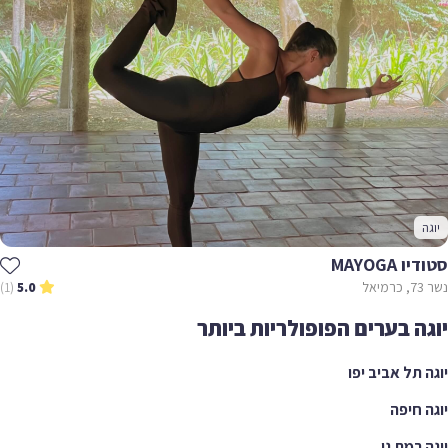
MAYOGA
(1)
5.0
ה בערים הפופולריות ביותר
 תל אביב יפו
 חיפה
 רמת גן