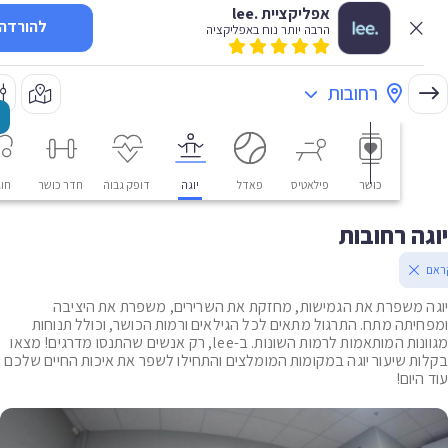
אפליקציית .lee
להורדה
הרבה יותר נוח באפליקציה
רחובות
כושר
פילאטיס
פאדל
יוגה
דופק גבוה
חדר כושר
חוגים
ה רחובות
 משפרת את הגמישות, מחזקת את השרירים, משפרת את היציבה
יתה מתח. התרגול מתאים לכל הגילאים ורמות הכושר, וכולל תנוחות
מגוונות המותאמות לרמות השונות. ב-lee, רק אנשים שהתנסו מדרגים! מצאו
ת שיעור יוגה במקומות המומלצים והתחילו לשפר את איכות החיים שלכם
יום!