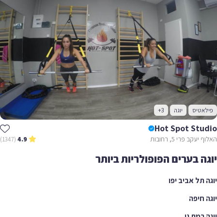
אטיס
יוגה
+3
Hot Spot Stu
עקב פרי 5, רחובות
(1347)
4.9
ה בערים הפופולריות ביותר
 תל אביב יפו
 חיפה
 רמת גן