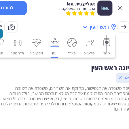
אפליקציית .lee
להורדה
הרבה יותר נוח באפליקציה
ראש העין
כושר
פילאטיס
פאדל
יוגה
דופק גבוה
חדר כושר
חוגים
ה ראש העין
 משפרת את הגמישות, מחזקת את השרירים, משפרת את היציבה
יתה מתח. התרגול מתאים לכל הגילאים ורמות הכושר, וכולל תנוחות
מגוונות המותאמות לרמות השונות. ב-lee, רק אנשים שהתנסו מדרגים! מצאו
ת שיעור יוגה במקומות המומלצים והתחילו לשפר את איכות החיים שלכם
יום!