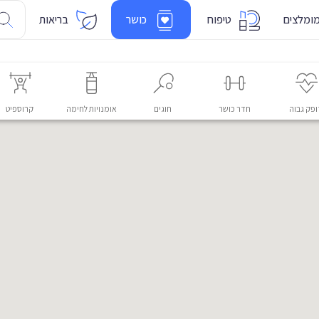
ומלצים
טיפוח
כושר
בריאות
פק גבוה
חדר כושר
חוגים
אומנויות לחימה
קרוספיט