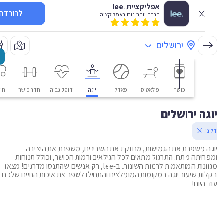
אפליקציית .lee
להורדה
הרבה יותר נוח באפליקציה
ירושלים
כושר
פילאטיס
פאדל
יוגה
דופק גבוה
חדר כושר
חוגים
ה ירושלים
 משפרת את הגמישות, מחזקת את השרירים, משפרת את היציבה
יתה מתח. התרגול מתאים לכל הגילאים ורמות הכושר, וכולל תנוחות
מגוונות המותאמות לרמות השונות. ב-lee, רק אנשים שהתנסו מדרגים! מצאו
ת שיעור יוגה במקומות המומלצים והתחילו לשפר את איכות החיים שלכם
יום!