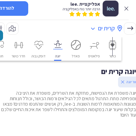
אפליקציית .lee
להורדה
הרבה יותר נוח באפליקציה
קרית ים
כושר
פילאטיס
פאדל
יוגה
דופק גבוה
חדר כושר
חוגים
ה קרית ים
ה
 משפרת את הגמישות, מחזקת את השרירים, משפרת את היציבה
יתה מתח. התרגול מתאים לכל הגילאים ורמות הכושר, וכולל תנוחות
מגוונות המותאמות לרמות השונות. ב-lee, רק אנשים שהתנסו מדרגים! מצאו
ת שיעור יוגה במקומות המומלצים והתחילו לשפר את איכות החיים שלכם
יום!