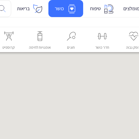
ומלצים
טיפוח
כושר
בריאות
פק גבוה
חדר כושר
חוגים
אומנויות לחימה
קרוספיט