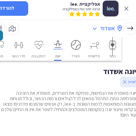
אפליקציית .lee
להורדה
הרבה יותר נוח באפליקציה
אשדוד
כושר
פילאטיס
פאדל
יוגה
דופק גבוה
חדר כושר
חוגים
ה אשדוד
 משפרת את הגמישות, מחזקת את השרירים, משפרת את היציבה
יתה מתח. התרגול מתאים לכל הגילאים ורמות הכושר, וכולל תנוחות
מגוונות המותאמות לרמות השונות. ב-lee, רק אנשים שהתנסו מדרגים! מצאו
ת שיעור יוגה במקומות המומלצים והתחילו לשפר את איכות החיים שלכם
יום!