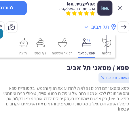
אפליקציית .lee
להורדה
הרבה יותר נוח באפליקציה
תל אביב
בריאות
ספא / מסאג'
רפואה משלימה
גוף ונפש
תזונה
 / מסאג' תל אביב
רקי (חמאם)
ומסאג' הם דרכים נפלאות להרגיע את הגוף והנפש. בקטגוריית ספא
ג' תוכלו למצוא מגוון רחב של טיפולים כמו עיסויים, טיפולי פנים ומתחמי
ספא. ב-lee, רק אנשים שהתנסו בעסק יכולים לדרג אותו! מצאו בקלות את
לי הספא והמסאג' במקומות המומלצים והזמינו את הטיפולים הקרובים
ו!