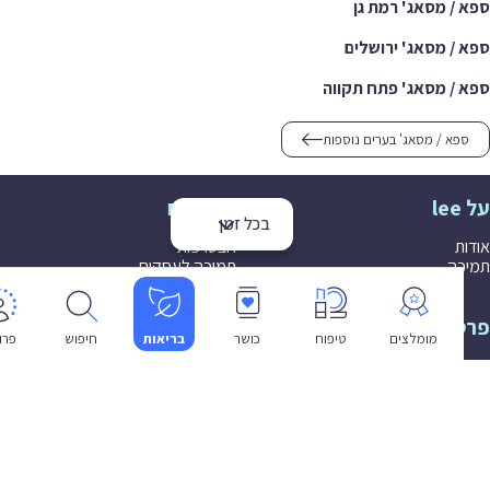
/ מסאג' רמת גן
/ מסאג' ירושלים
/ מסאג' פתח תקווה
פא / מסאג' בערים נוספות
לעסקים
בכל זמן
ת
הצטרפות
ה
תמיכה לעסקים
יות
שפה
מומלצים
טיפוח
כושר
בריאות
חיפוש
פרופיל
עברית
 שימוש
יות פרטיות
ת נגישות