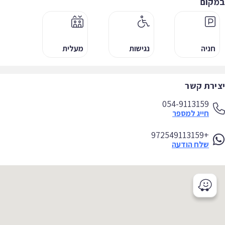
קום
חניה
נגישות
מעלית
ירת קשר
054-9113159
חייג למספר
+972549113159
שלח הודעה