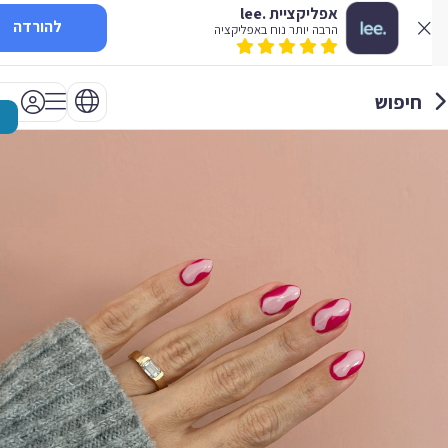
אפליקציית .lee
להורדה
הרבה יותר נוח באפליקציה
חיפוש