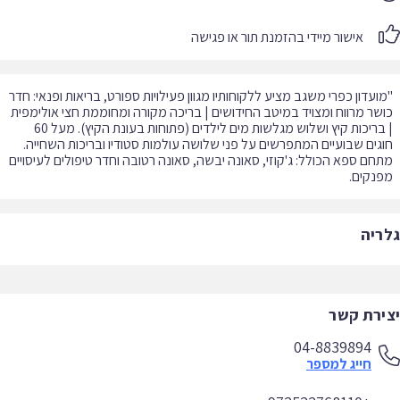
אישור מיידי בהזמנת תור או פגישה
ועדון כפרי משגב מציע ללקוחותיו מגוון פעילויות ספורט, בריאות ופנאי: חדר
שר מרווח ומצויד במיטב החידושים | בריכה מקורה ומחוממת חצי אולימפית
| בריכות קיץ ושלוש מגלשות מים לילדים (פתוחות בעונת הקיץ). מעל 60
גים שבועיים המתפרשים על פני שלושה עולמות סטודיו ובריכות השחייה.
חם ספא הכולל: ג'קוזי, סאונה יבשה, סאונה רטובה וחדר טיפולים לעיסויים
נקים.
ריה
ירת קשר
04-8839894
חייג למספר