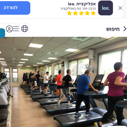
אפליקציית .lee
להורדה
הרבה יותר נוח באפליקציה
חיפוש