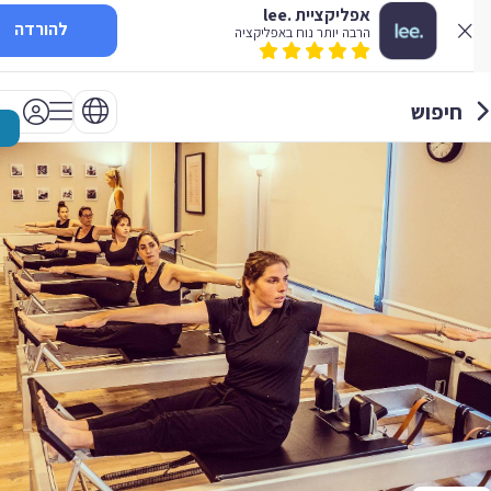
אפליקציית .lee
להורדה
הרבה יותר נוח באפליקציה
חיפוש