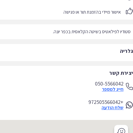
אישור מיידי בהזמנת תור או פגישה
ודיו לפילאטיס בשיטה הקלאסית בכפר יונה.
ריה
ירת קשר
050-5566042
חייג למספר
+972505566042
שלח הודעה