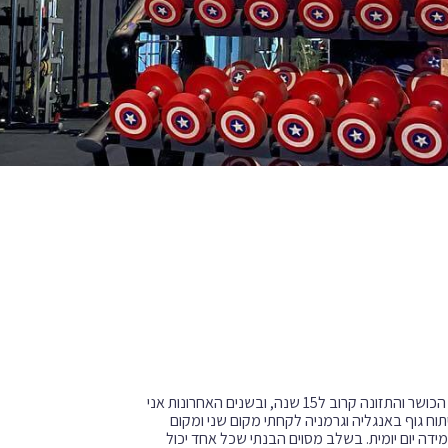
עים מאוד, אני מתן שמואל בן 31 ממושב שובה בדרום, אני חי ונושם את עולם הכושר והתזונה קרוב ל15 שנה, ובשנים האחרונות אני
וח גוף באנגליה וגרמניה לקחתי מקום שני ומקום
ידה יום יומית. בשלב מסוים הבנתי שכל אחד יכול