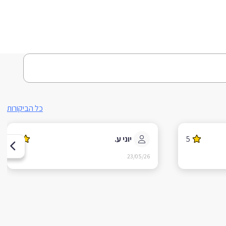
כל הביקורות
5
‫יוני ע.
5
23/05/26