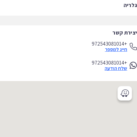
ריה
ירת קשר
+972543081014
חייג למספר
+972543081014
שלח הודעה