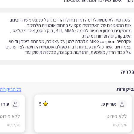
אישור מיידי בהזמנת תור או פגישה
קדמיה לאומנויות לחימה תחת ניהולו והדרכתו של סנסאי משה רובינוב.
מתמקדים במגוון אומניות לחימה : BJJ, MMA, קיק בוקס, איגרוף קלאסי ,
אקדמיית MR-Scorpion מלמדת להגן על עצמכם, מפתחת ביטחון ודימוי
מי חיובי אשר כוללות טכניקות רבות מעולם אומנויות הלחימה לצד ערכים
 כבוד הדדי, משמעת, התנהגות בקבוצה, סבלנות איפוק ועוד
ריה
קורות
כל הביקורות
אוריין פ.
5
עידו מ.
ללא פירוט
ללא פירוט
01/07/26
05/07/26