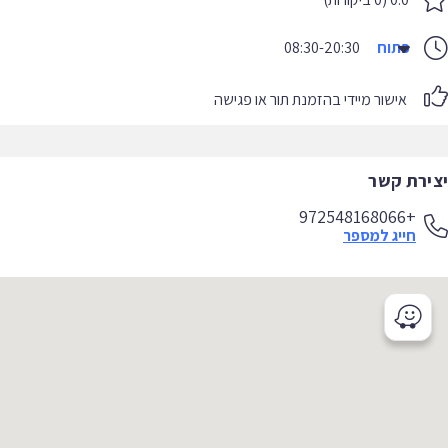
פתוח
08:30-20:30
אישור מיידי בהזמנת תור או פגישה
יצירת קשר
+972548168066
חייג למספר