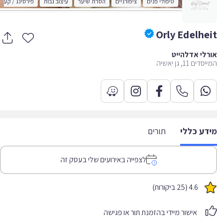
טיפולי פנים
ציפורניים
הסרת שיער
עיצוב גבות
פירסינג / קעקועים
Orly Edelhe
לי אדלהייט
ים 11, גן יאשיה
דע כללי
תורים
לצפייה באירועים שלי בעסק זה
4.6 (25 ביקורות)
אישור מיידי בהזמנת תור או פגישה