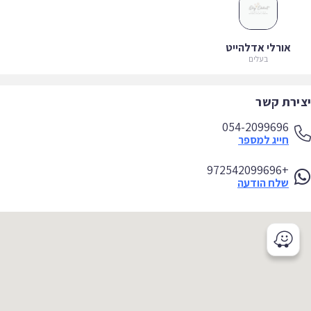
אורלי אדלהייט
בעלים
ירת קשר
054-2099696
חייג למספר
+972542099696
שלח הודעה