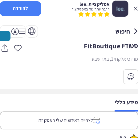
אפליקציית .lee
להורדה
הרבה יותר נוח באפליקציה
חיפוש
סטודיו FitBoutique
מרדכי אלקחי 1, באר שבע
מידע כללי
לצפייה באירועים שלי בעסק זה
5.0