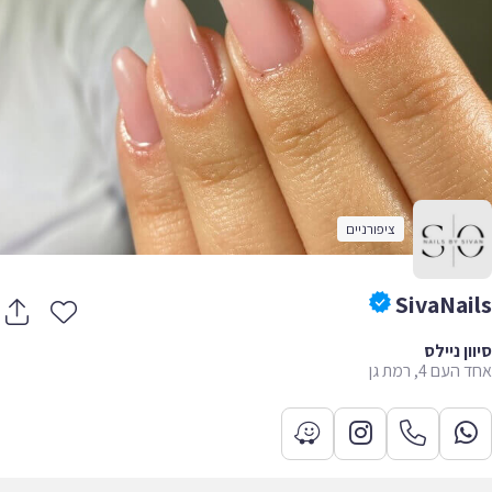
ציפורניים
SivaNai
ון ניילס
עם 4, רמת גן