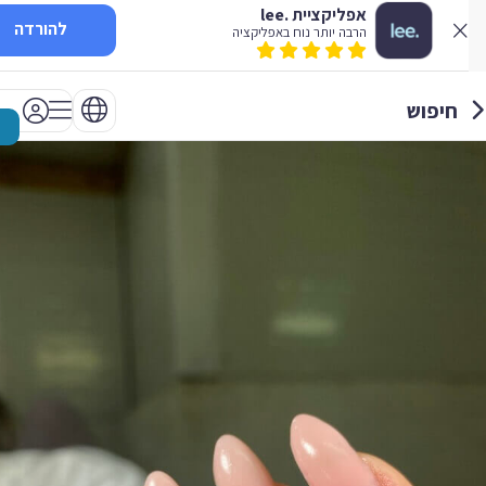
אפליקציית .lee
להורדה
הרבה יותר נוח באפליקציה
חיפוש