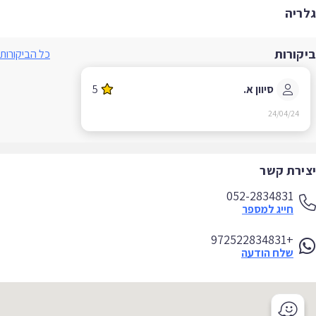
ריה
קורות
כל הביקורות
סיוון א.
5
24/04/24
ירת קשר
052-2834831
חייג למספר
+972522834831
שלח הודעה