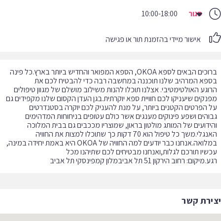
סגור
10:00-18:00
אישור מיידי בהזמנת תור או פגישה
ברוכים הבאים לספא OKOA, הספא המפואר והחדיש ביותר בארץ.כל פינה
פא המרהיב שלנו תוכננה במחשבה רבה כדי להבטיח לכם את
וגע האולטימטיבי. אצלנו תוכלו להנות משילוב מושלם של מגוון טיפולים
נקים שיעניקו לכם חוויית ספא יוקרתית.בגן העדן הקסום שלנו מקפידים גם
 הפרטים הקטנים ביותר, על מנת להעניק לכם יוקרה בסטנדרטים
והים ושפע פינוקים מענגים אשר כולם עטופים בניחוחות המדהימים
ידועים של המותג מולטון בראון, שמוצריו מככבים גם בבית המלוכה
האנגלי.משך כל טיפול הוא 70 דקות כך שתוכלו למצות את החוויה
במלואה.אנחנו כבר יודעים למה החוויה של OKOA היא באמת יחידה במינה,
שיו תורכם לגלות,ואנחנו מבטיחים לכם שתיהנו מכל
מיקום: רחוב הירקון 51 תל אביבמלון קמפינסקי תל אביב
ירת קשר