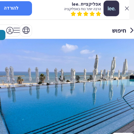
אפליקציית .lee
להורדה
הרבה יותר נוח באפליקציה
חיפוש