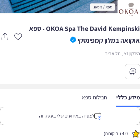
ספא / מסאג'
OKOA Spa The David Kempinski - ספא
קואה במלון קמפינסקי
 , תל אביב
דע כללי
חבילות ספא
לצפייה באירועים שלי בעסק זה
4.0 ( ביקורות)