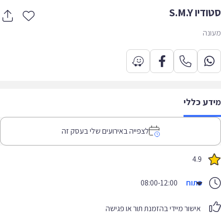
יו S.M.Y
נה
דע כללי
לצפייה באירועים שלי בעסק זה
4.9
פתוח
08:00-12:00
אישור מיידי בהזמנת תור או פגישה