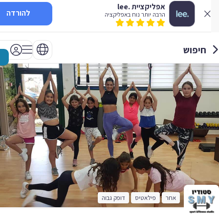
אפליקציית .lee
להורדה
הרבה יותר נוח באפליקציה
חיפוש
אחר
פילאטיס
דופק גבוה