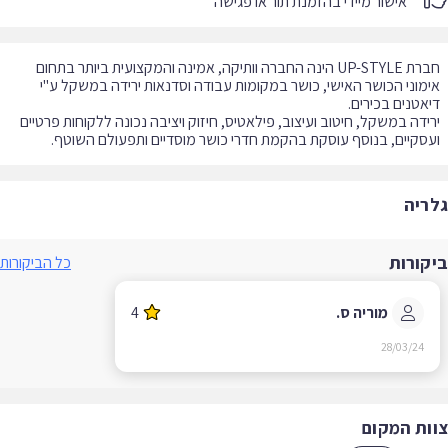
אישור מיידי בהזמנת תור או פגישה
חברת UP-STYLE הינה החברה וותיקה, אמינה והמקצועית ביותר בתחום
מוני הכושר האישי, כושר במקומות עבודה וסדנאות ירידה במשקל ע"י
ידה במשקל, חיטוב ועיצוב, פילאטיס, חיזוק ויציבה נכונה ללקוחות פרטיים
סקיים, בנוסף עוסקת בהקמת חדרי כושר מוסדיים ותפעולם השוטף.
ריה
קורות
כל הביקורות
מוריה ס.
4
28/03/24
ות המקום