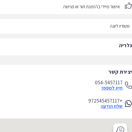
אישור מיידי בהזמנת תור או פגישה
טודיו ליוגה‏
ריה
ירת קשר
054-5457117
חייג למספר
+972545457117
שלח הודעה